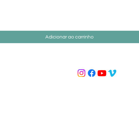
Visualização rápida
Adicionar ao carrinho
Contato
Redes Sociais
(31) 9 7229-8837
loja@ironbiker.com.br
lso
(31) 9 7229-8837
ndimento de segunda a sexta - 9h às 18h; Sábado - 9h às 12h