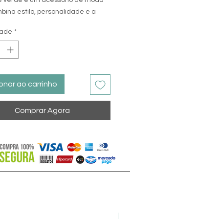
bina estilo, personalidade e a
elo ciclismo em um só item. Este
dade
*
delo trucker é uma escolha
para quem deseja adicionar um
e aventura e esportividade ao seu
asual.
onar ao carrinho
terística mais marcante deste
o padrão Azul, que confere um
Comprar Agora
nico e arrojado. O contraste do azul
 estética vibrante e dinâmica.
so, a estampa "Iron Biker Brasil"
e frontal é uma afirmação de
de com o esporte do ciclismo e com
o trucker é conhecido por sua
ra que mantém a forma na parte
Frete Grátis