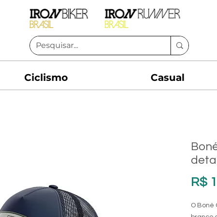
Ciclismo
Casual
Boné 
deta
R$ 1
O Boné O
branco 