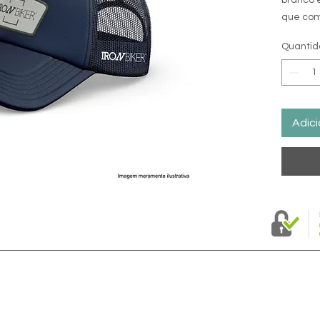
que com
paixão p
Quanti
boné mo
ousada 
toque d
visual c
Adici
A carac
boné é 
visual ú
cria uma
Além dis
na part
afinida
o Brasil.
O model
estrutu