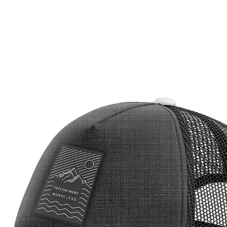
frontal,
proteção
constru
ventila
permane
durante 
O Boné O
branco 
deseja 
audacio
em gran
um aces
de iden
passeio
presenç
boné é a
entusia
destaca