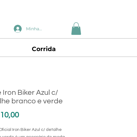
Minha Conta
Corrida
Iron Biker Azul c/
lhe branco e verde
Preço
10,00
ficial Iron Biker Azul c/ detalhe
e verde é um acessório de moda