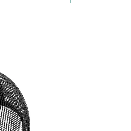
 oferecendo sombra para os olhos e
 contra o sol. A parte traseira é
ída com uma malha que permite a
ção, garantindo que sua cabeça
ça fresca e confortável, mesmo
atividades ao ar livre.
ficial Iron Biker Azul c/ detalhe
e verde é perfeito para quem
expressar sua personalidade
sa e sua conexão com o ciclismo
de estilo. Este boné não é apenas
sório de moda, é uma declaração
tidade e paixão. Seja para um
 casual ou para destacar sua
a em eventos esportivos, este
 escolha ideal para ciclistas e
stas do esporte que desejam se
r da multidão com um visual