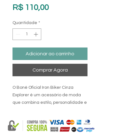
Preço
R$ 110,00
Quantidade
*
Adicionar ao carrinho
Comprar Agora
O Boné Oficial Iron Biker Cinza
Explorer é um acessório de moda
que combina estilo, personalidade e
a paixão pelo ciclismo em um só
item. Este boné modelo trucker é
uma escolha ousada para quem
deseja adicionar um toque de
aventura e esportividade ao seu