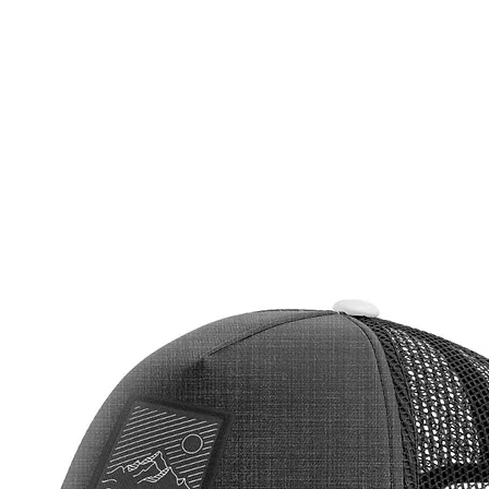
conforto
Esta jer
verde d
um visua
apelo es
de alta
excelen
ventila
em dive
A Jersey
possui b
conveni
essenci