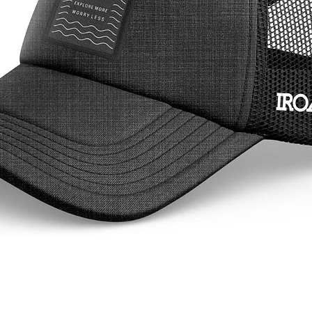
você um
confort
que proc
diferent
oferece 
funciona
tornand
suas ave