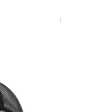
 é essencial.
Frete Grátis
sey combina as cores preta e
e forma elegante, proporcionando
l clássico e estiloso. Além do seu
tético, é fabricada com materiais
 qualidade que oferecem
te controle de umidade e
ção, mantendo você fresco e seco
rsas condições climáticas.
 Iron Biker Black Edition também
olsos traseiros, fornecendo espaço
ente para armazenar itens
ais durante suas pedaladas. Seja