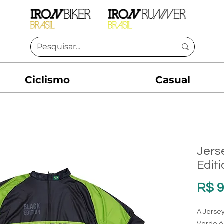
Ciclismo
Casual
Jers
Edit
R$ 9
A Jersey
Verde é