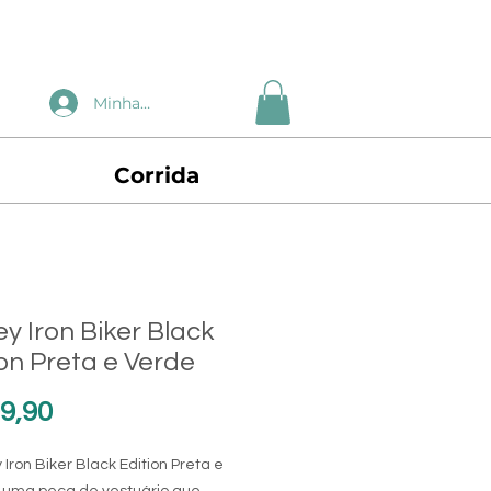
Minha Conta
Corrida
ey Iron Biker Black
ion Preta e Verde
Preço
9,90
 Iron Biker Black Edition Preta e
 uma peça de vestuário que