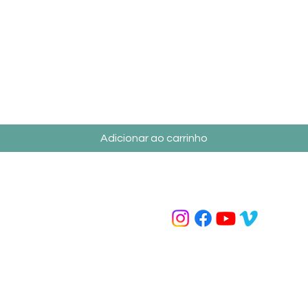
Visualização rápida
Adicionar ao carrinho
Contato
Redes Sociais
(31) 9 7229-8837
loja@ironbiker.com.br
lso
(31) 9 7229-8837