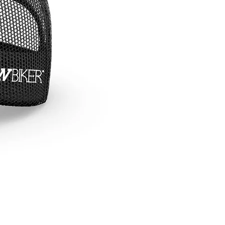
 ciclista experiente que busca
o em passeios longos ou alguém
ura uma jersey versátil para
es tipos de pedalada, esta jersey
o equilíbrio perfeito entre estilo,
lidade e ajuste tradicional,
o-a uma escolha excelente para
nturas de bicicleta.