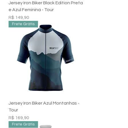
Jersey Iron Biker Black Edition Preta
e Azul Feminina - Tour
Preço
R$ 149,90
Frete Grátis
Jersey Iron Biker Azul Montanhas -
Tour
Preço
R$ 169,90
Frete Grátis