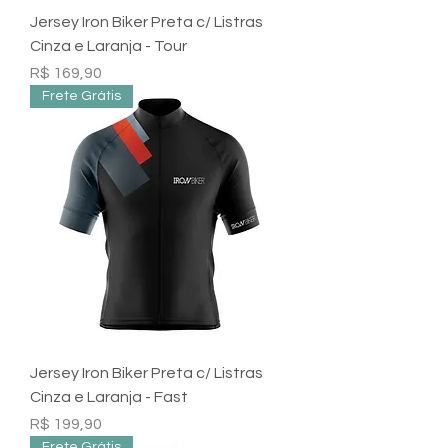
Jersey Iron Biker Preta c/ Listras
Cinza e Laranja - Tour
Preço
R$ 169,90
Frete Grátis
Jersey Iron Biker Preta c/ Listras
Cinza e Laranja - Fast
Preço
R$ 199,90
Frete Grátis