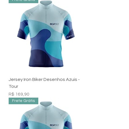
Jersey Iron Biker Desenhos Azuis -
Tour
Preço
R$ 169,90
Frete Grátis