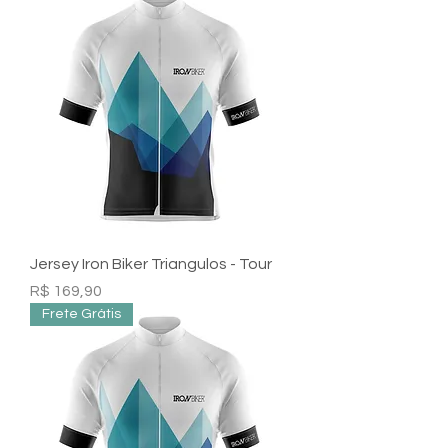
Jersey Iron Biker Triangulos - Tour
Preço
R$ 169,90
Frete Grátis