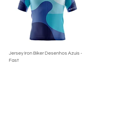
Jersey Iron Biker Desenhos Azuis -
Fast
Preço
R$ 199,90
Frete Grátis