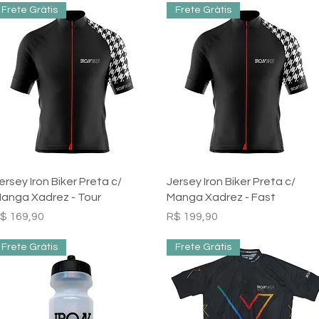
Frete Grátis
Frete Grátis
Visualização rápida
Visualização rápida
ersey Iron Biker Preta c/
Jersey Iron Biker Preta c/
anga Xadrez - Tour
Manga Xadrez - Fast
reço
Preço
$ 169,90
R$ 199,90
Frete Grátis
Frete Grátis