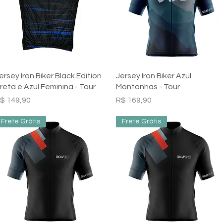
Visualização rápida
Visualização rápida
ersey Iron Biker Black Edition
Jersey Iron Biker Azul
reta e Azul Feminina - Tour
Montanhas - Tour
reço
Preço
$ 149,90
R$ 169,90
Frete Grátis
Frete Grátis