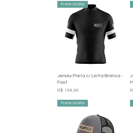
Frete Grátis
Visualização rápida
Jersey Preta c/ Listra Branca -
J
Fast
M
Preço
P
R$ 199,90
R
Frete Grátis