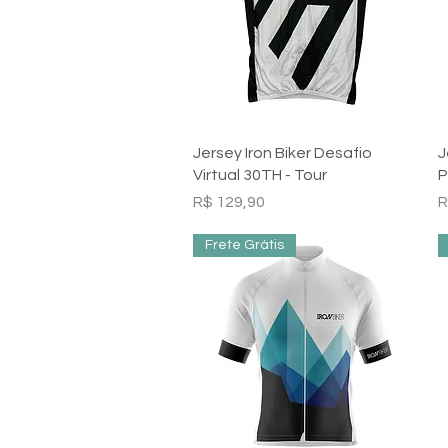
Visualização rápida
Jersey Iron Biker Desafio
J
Virtual 30TH - Tour
P
Preço
P
R$ 129,90
R
Frete Grátis