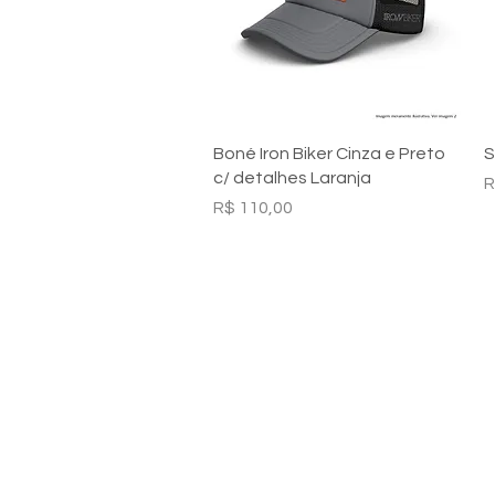
Visualização rápida
Boné Iron Biker Cinza e Preto
S
c/ detalhes Laranja
P
R
Preço
R$ 110,00
Institucional
Quem Somos
Política de Privacidade
Políticas de Troca Devolução e Reembo