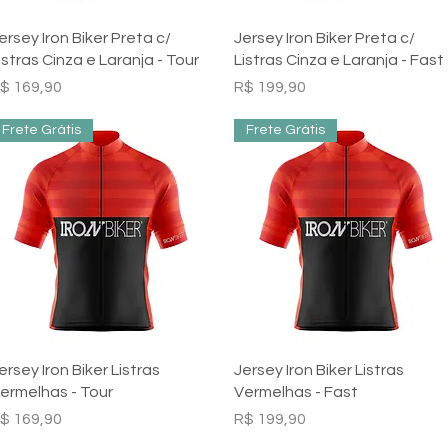
Visualização rápida
Visualização rápida
ersey Iron Biker Preta c/
Jersey Iron Biker Preta c/
istras Cinza e Laranja - Tour
Listras Cinza e Laranja - Fast
reço
Preço
$ 169,90
R$ 199,90
Frete Grátis
Frete Grátis
Visualização rápida
Visualização rápida
ersey Iron Biker Listras
Jersey Iron Biker Listras
ermelhas - Tour
Vermelhas - Fast
reço
Preço
$ 169,90
R$ 199,90