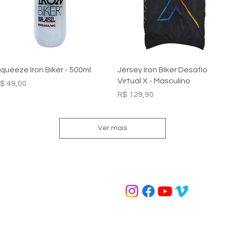
Visualização rápida
Visualização rápida
queeze Iron Biker - 500ml
Jersey Iron Biker Desafio
Virtual X - Masculino
reço
$ 49,00
Preço
R$ 129,90
Ver mais
Contato
Redes Sociais
(31) 9 7229-8837
loja@ironbiker.com.br
lso