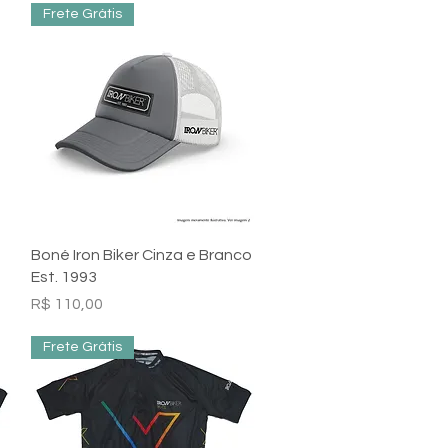
Frete Grátis
Visualização rápida
Boné Iron Biker Cinza e Branco
Est. 1993
Preço
R$ 110,00
Frete Grátis