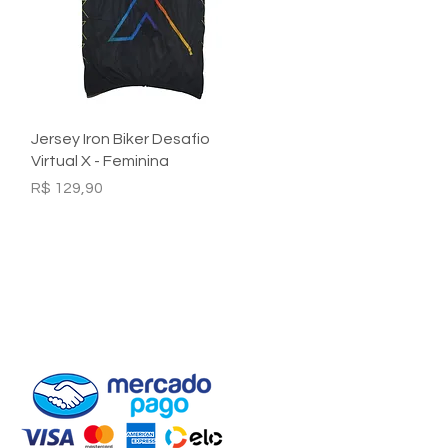
Visualização rápida
Jersey Iron Biker Desafio
Virtual X - Feminina
Preço
R$ 129,90
Formas de Pagamentos