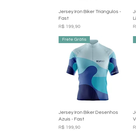
Visualização rápida
Jersey Iron Biker Triangulos -
J
Fast
L
Preço
P
R$ 199,90
R
Frete Grátis
Visualização rápida
Jersey Iron Biker Desenhos
J
Azuis - Fast
V
Preço
P
R$ 199,90
R