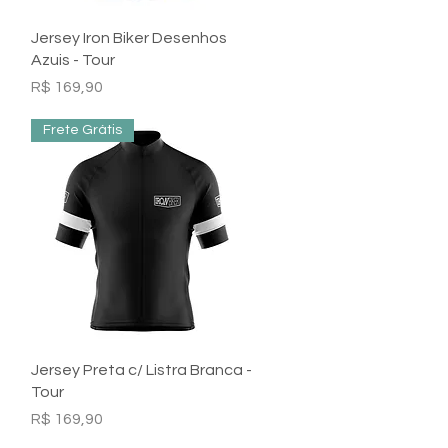
Visualização rápida
Jersey Iron Biker Desenhos
Azuis - Tour
Preço
R$ 169,90
Frete Grátis
Visualização rápida
Jersey Preta c/ Listra Branca -
Tour
Preço
R$ 169,90