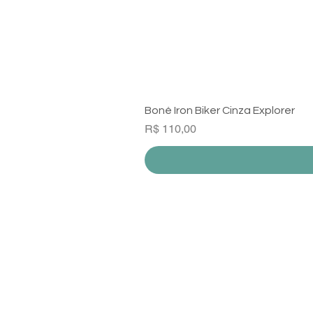
Boné Iron Biker Cinza Explorer
Preço
R$ 110,00
Institucional
Quem Somos
Política de Privacidade
Políticas de Troca Devolução e Reembo
Envio e prazo de entrega