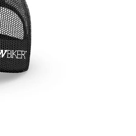
to quanto o patriotismo.
 Iron Biker Brasil Oficial Vermelha
 inclui bolsos traseiros para
amento conveniente de itens
ais durante suas pedaladas,
o-a prática para viagens mais
ou passeios em grupo. Seja para
rar seu apoio ao ciclismo
ro ou para desfrutar de uma
a confortável com um toque
, esta jersey oferece o equilíbrio
 entre estilo, funcionalidade e
nacional.