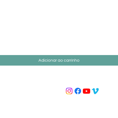
Visualização rápida
Adicionar ao carrinho
Contato
Redes Sociais
(31) 9 7229-8837
loja@ironbiker.com.br
lso
(31) 9 7229-8837