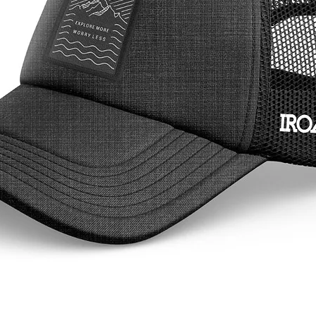
o confor
A Jersey
e Branca
armazen
essenci
tornand
longas 
demonst
brasilei
pedalad
nacional
perfeito
orgulho 