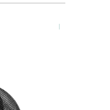
ferem passeios mais
raídos e longas jornadas,
ndo um ajuste confortável que
 uma maior liberdade de
to.
Frete Grátis
rsey é confeccionada com
is de alta qualidade que
ionam excelente controle de
 e ventilação, mantendo você
e seco, independentemente das
es climáticas. Além de
ar seu orgulho pelo ciclismo no
 Jersey Iron Biker Brasil Oficial
a e Branca também oferece
alidade, tornando-a uma escolha
para ciclistas que valorizam tanto